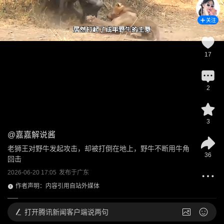
关注
17
2
3
@
嘉嘉解说酱
老狮王对野牛发起攻击，却被打倒在地上，野牛不断用牛角
36
回击
2026-06-20 17:05
发布于
广东
作者声明：内容引用自站外媒体
打开
腾讯新闻客户端说两句