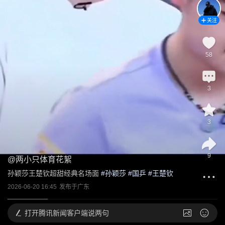
关注
58
3
3
9
@
两小只体育花絮
孙颖莎王楚钦超甜经典名场面
 #
孙颖莎
 #
国乒
 #
王楚钦
2026-06-20 16:45
发布于
广东
打开
腾讯新闻客户端说两句