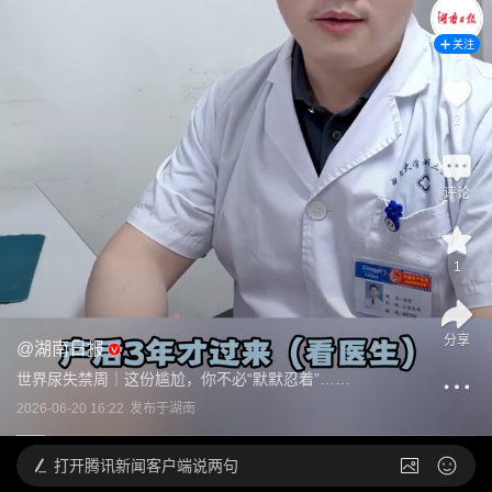
关注
2
评论
1
分享
@
湖南日报
世界尿失禁周｜这份尴尬，你不必“默默忍着”……
2026-06-20 16:22
发布于
湖南
打开
腾讯新闻客户端说两句