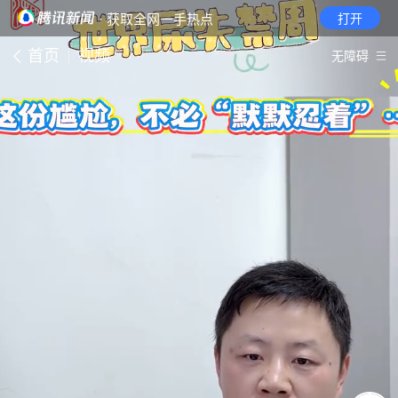
· 获取全网一手热点
打开
首页
视频
无障碍