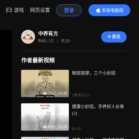
游戏
网页设置
登录
安装电脑版
内容更精彩
中养有方
关注
粉丝
1.2万
|
关注
0
作者最新视频
眼部按摩，三个小妙招
1822
|
01:09
1评论
05-13
健康小妙招，手养好人长寿
(2)
6035
|
01:00
04-10