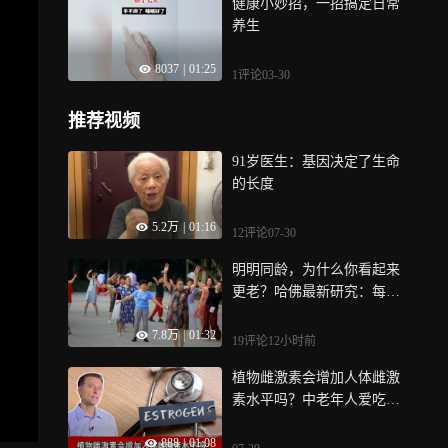
健康小妙招，一招搞定日常
养生
8037
|
01:25
1评论
03-30
推荐视频
91岁医生：基因决定了生命
的长度
5.2万
|
01:16
12评论
07-30
明明同龄，为什么你看起来
更老？哈佛最新研究：每天
做这件小事，不仅能年轻5个
7.8万
|
01:32
月，还能改善记忆
19评论
12小时前
植物雌激素会增加人体雌激
素水平吗？中老年人爱吃豆
腐要注意了！
888
|
01:08