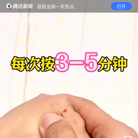
· 获取全网一手热点
打开
首页
视频
无障碍