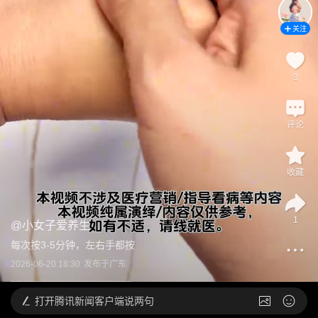
关注
3
评论
收藏
1
@
小女子爱养生
每次按3-5分钟，左右手都按
2026-06-20 18:30
发布于
广东
打开
腾讯新闻客户端说两句