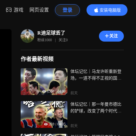
游戏
网页设置
登录
安装电脑版
内容更精彩
R迪足球丢了
关注
粉丝
1000
|
关注
0
作者最新视频
体坛记忆｜马龙许昕重新登
场，一道不得不正视的国乒
换代难题
1558
|
04:00
前天
体坛记忆｜那一年曼市德比
的铲球，改变了两个时代的
命运
201
|
04:05
前天