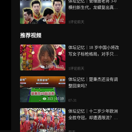
体坛记忆｜管理层老将 3-0
横扫新生代，龙蟒复出真只
是情怀？
499
|
03:02
1评论
前天
推荐视频
体坛记忆｜18 岁中国小将改
写女子标枪格局，对手只能
争第二
1850
|
03:15
1评论
前天
体坛记忆｜楚秉杰还没有调
整回来吗？
313
|
01:19
07-31
体坛记忆｜十二岁少年欧洲
全胜夺冠，却遭遇限流？中
国足球该反思什么
223
|
03:00