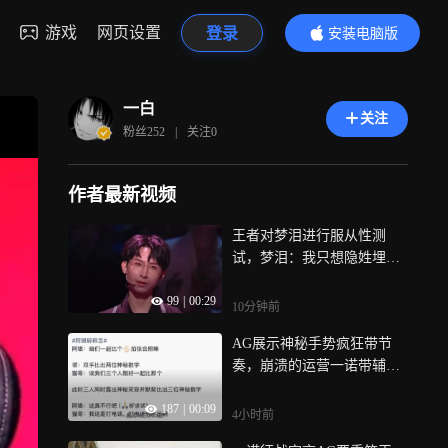
游戏
网页设置
登录
安装电脑版
内容更精彩
一白
关注
粉丝
252
|
关注
0
作者最新视频
王者对梦泪进行服从性测
试，梦泪：我只想隐姓埋名
退役！
99
|
00:29
10分钟前
AG展示神秘手势疯狂带节
奏，崩溃的运营一诺带辅助
串麻了
187
|
00:09
4小时前