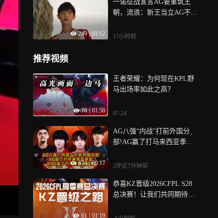
一诺征战宣言AG要重筑王
朝，流浪：新王当立AG不可
能赢
249
|
01:12
17小时前
推荐视频
王者荣耀：为何现在KPL野
马出场率如此之高？
70
|
01:58
07-24
AG八强“内战”打前外国分
部!AG赢了打马来西亚季
军，KSG赢了打马来西亚亚
674
|
00:17
军
2评论
7分钟前
恭喜KZ晋级2026CFPL S28
总决赛！让我们共同期待他
们在首次总决赛中的表现吧
61
|
01:19