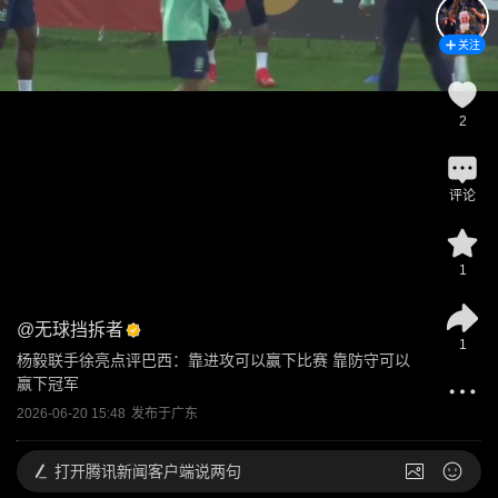
关注
2
评论
1
@
无球挡拆者
1
杨毅联手徐亮点评巴西：靠进攻可以赢下比赛 靠防守可以
赢下冠军
2026-06-20 15:48
发布于
广东
打开
腾讯新闻客户端说两句