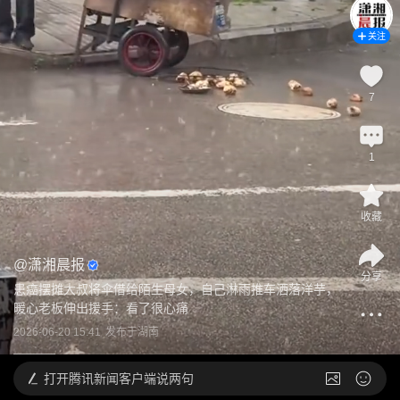
关注
7
1
收藏
@
潇湘晨报
分享
患癌摆摊大叔将伞借给陌生母女，自己淋雨推车洒落洋芋，
暖心老板伸出援手：看了很心痛
2026-06-20 15:41
发布于
湖南
打开
腾讯新闻客户端说两句