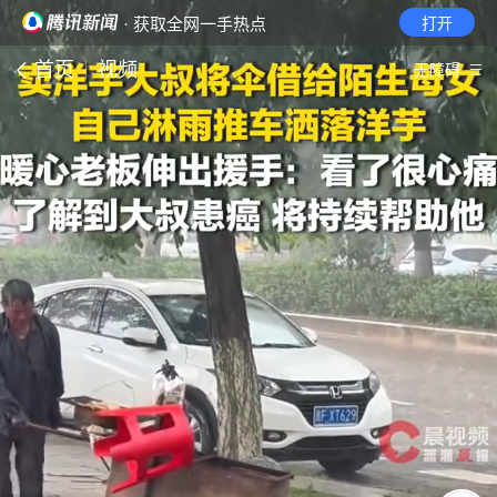
· 获取全网一手热点
打开
首页
视频
无障碍