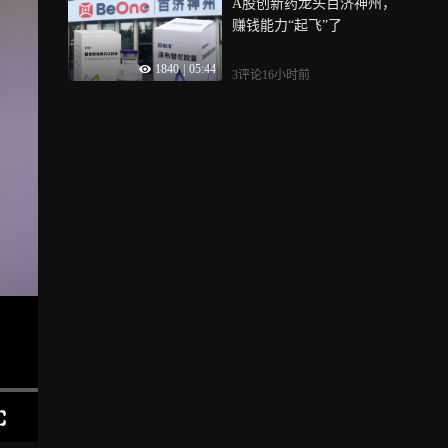
A股创新药龙头百济神州，
赚钱能力“起飞”了
1840
|
05:44
3评论
16小时前