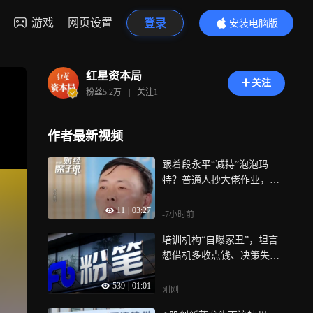
游戏
网页设置
登录
安装电脑版
内容更精彩
红星资本局
关注
粉丝
5.2万
|
关注
1
作者最新视频
跟着段永平“减持”泡泡玛
特？普通人抄大佬作业，小
心血亏！
11
|
03:27
-7小时前
培训机构“自曝家丑”，坦言
想借机多收点钱、决策失
误，一年从赚2亿到亏2亿
539
|
01:01
刚刚