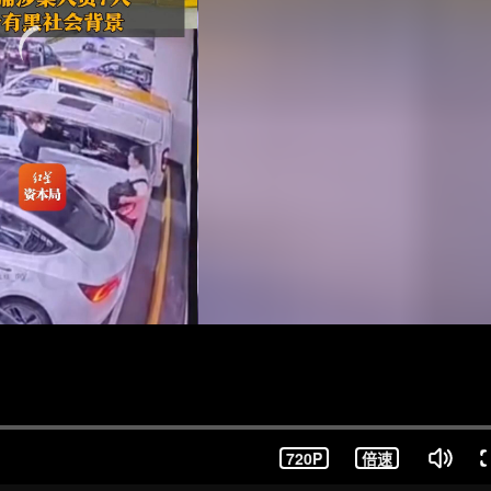
720P
倍速