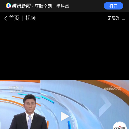
· 获取全网一手热点
打开
首页
视频
无障碍