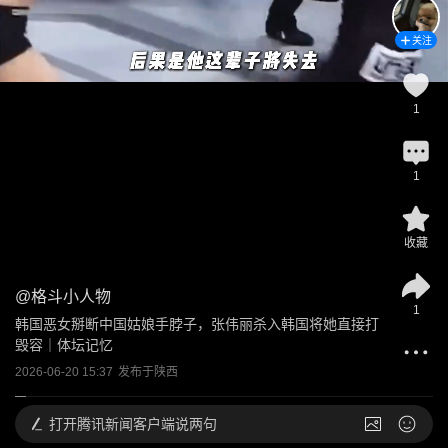
关注
1
1
收藏
@
格斗小人物
1
韩国恶女掰断中国姑娘手脖子，张伟丽杀入韩国将她直接打
毁容｜体坛记忆
2026-06-20 15:37
发布于
陕西
打开
腾讯新闻客户端说两句