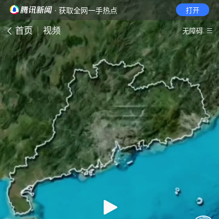
· 获取全网一手热点
打开
首页
视频
无障碍