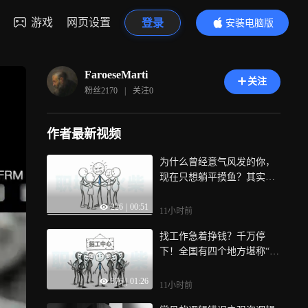
游戏
网页设置
登录
安装电脑版
内容更精彩
FaroeseMarti
关注
粉丝
2170
|
关注
0
作者最新视频
为什么曾经意气风发的你，
现在只想躺平摸鱼？其实不
是你变了，而是单位的生态
226
|
00:51
变了！干活的被排挤，搞鬼
11小时前
的被提拔
找工作急着挣钱？千万停
下！全国有四个地方堪称“打
工人的噩梦”，进去了想走都
376
|
01:26
得先交钱！黑中介、合同陷
11小时前
阱、无良招工，今天给你挨