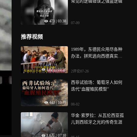
常见的逻辑错误之强盗逻辑
个揭秘
473
|
03:38
07-09
推荐视频
1989年，东德民众用尽各种
办法，拼死逃向西德真实录
像，只为了能过上更好的生
1.0万
|
03:56
活
2评论
07-26
西非试验场：葡萄牙人如何
迭代“血腥殖民模型”
443
|
10:31
08-02
华金·索罗拉：从瓦伦西亚孤
儿到西班牙之光的传奇生涯
1.6万
|
07:10