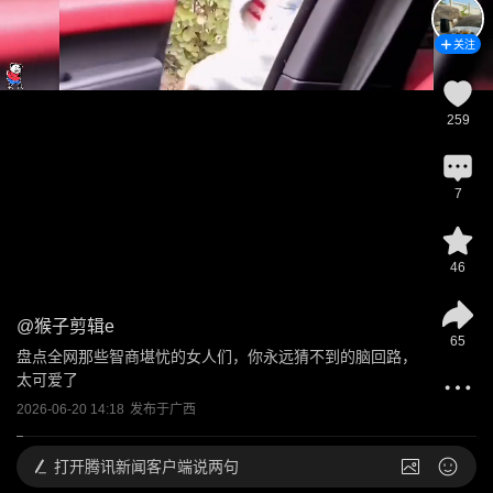
关注
259
7
46
@
猴子剪辑e
65
盘点全网那些智商堪忧的女人们，你永远猜不到的脑回路，
太可爱了
2026-06-20 14:18
发布于
广西
打开
腾讯新闻客户端说两句