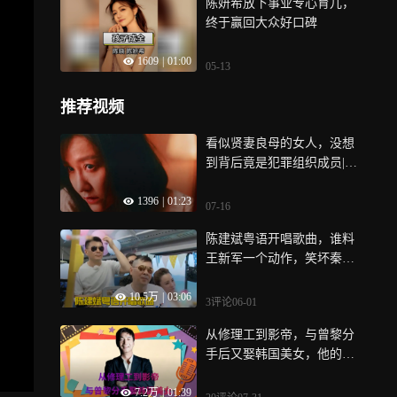
陈妍希放下事业专心育儿，
终于赢回大众好口碑
1609
|
01:00
05-13
推荐视频
看似贤妻良母的女人，没想
到背后竟是犯罪组织成员|猎
罪图鉴
1396
|
01:23
07-16
陈建斌粤语开唱歌曲，谁料
王新军一个动作，笑坏秦海
璐丨妻子
10.5万
|
03:06
3评论
06-01
从修理工到影帝，与曾黎分
手后又娶韩国美女，他的魅
力有多大？
7.2万
|
01:39