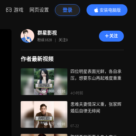
游戏
网页设置
登录
安装电脑版
内容更精彩
群星影视
关注
粉丝
1828
|
关注
0
作者最新视频
四位明星表面光鲜，各自承
压，想要东山再起难度重重
1869
|
01:01
4小时前
患难夫妻情深义重，张家辉
婚后自律无绯闻
627
|
01:01
07-22