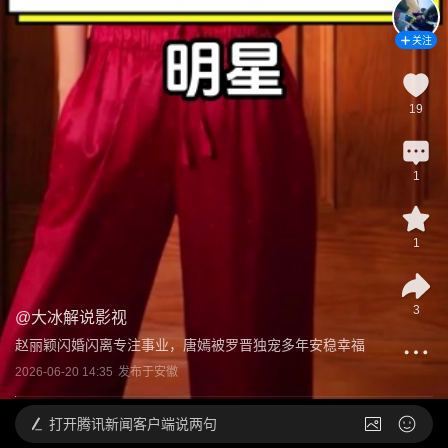
关注
19
1
1
3
@
大冰解说影视
赵丽颖闪婚闪离专注事业，唐嫣被罗晋独宠多年安稳幸福
2026-06-20 14:35
发布于
安徽
打开
腾讯新闻客户端说两句