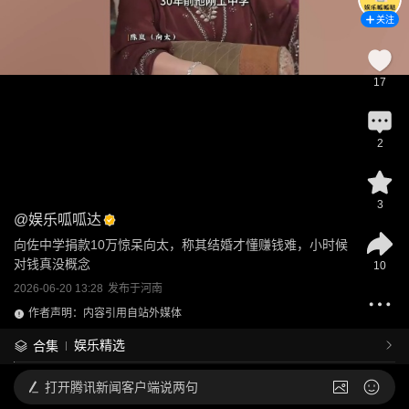
关注
17
2
3
@
娱乐呱呱达
向佐中学捐款10万惊呆向太，称其结婚才懂赚钱难，小时候
对钱真没概念
10
2026-06-20 13:28
发布于
河南
作者声明：内容引用自站外媒体
娱乐精选
合集
打开
腾讯新闻客户端说两句