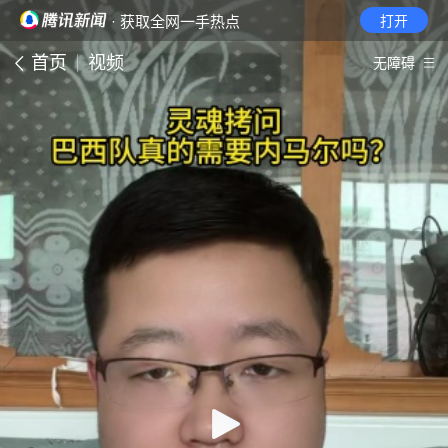
· 获取全网一手热点
打开
首页
视频
无障碍