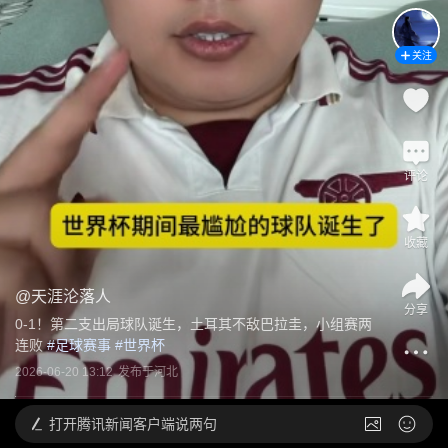
关注
评论
收藏
@
天涯沦落人
分享
0-1！第二支出局球队诞生，土耳其不敌巴拉圭，小组赛两
连败
 #
足球赛事
 #
世界杯
2026-06-20 13:12
发布于
河北
打开
腾讯新闻客户端说两句