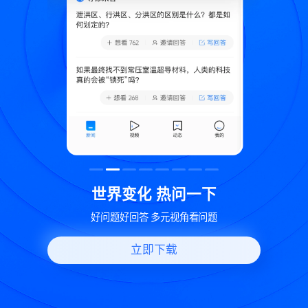
致
世界变化 热问一下
好问题好回答 多元视角看问题
立即下载