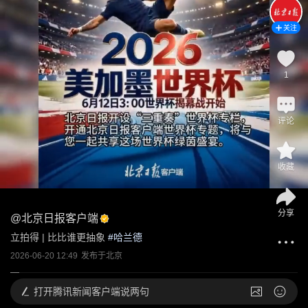
关注
1
评论
收藏
分享
@
北京日报客户端
立拍得 | 比比谁更抽象
 #
哈兰德
2026-06-20 12:49
发布于
北京
打开
腾讯新闻客户端说两句