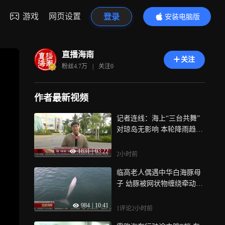
游戏
网页设置
登录
安装电脑版
内容更精彩
直播海南
关注
粉丝
4.7万
|
关注
0
作者最新视频
记者连线：海上“三台共舞”
对琼岛无影响 本轮降雨趋弱
琼岛迎来清凉
1831
|
03:22
2小时前
临高老人偶遇中华白海豚母
子 幼豚被网状物缠绕牵动网
友心
984
|
10:41
1评论
2小时前