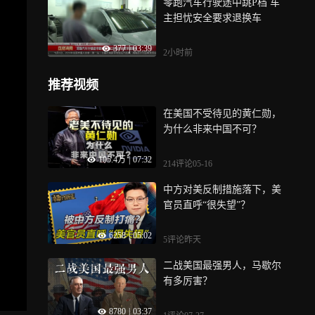
零跑汽车行驶途中跳P档 车
主担忧安全要求退换车
377
|
03:39
2小时前
推荐视频
在美国不受待见的黄仁勋，
为什么非来中国不可？
105.4万
|
07:32
214评论
05-16
中方对美反制措施落下，美
官员直呼“很失望”？
6258
|
05:02
5评论
昨天
二战美国最强男人，马歇尔
有多厉害？
8780
|
03:37