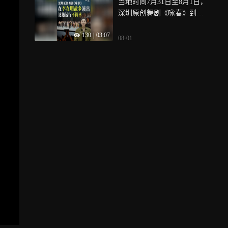
当地时间7月31日至8月1日，
他、一只手鼓、一首熟悉的
深圳原创舞剧《咏春》到韩
歌，深圳医院里的音乐治疗
国总统李在明的故乡安东演
师们，用节奏唤醒记忆，帮
130
|
03:07
出，一部“不说话”的中国舞
失语的人重新发声，陪癌症
08-01
剧，为什么能打进韩国文化
患者走过最暗的夜，音乐不
腹地？透过深视新闻记者何
是替代药，是陪着病人一起
王子彧的“眼”，我们一起来
用力活过来的光
看一看这趟远行背后的门道