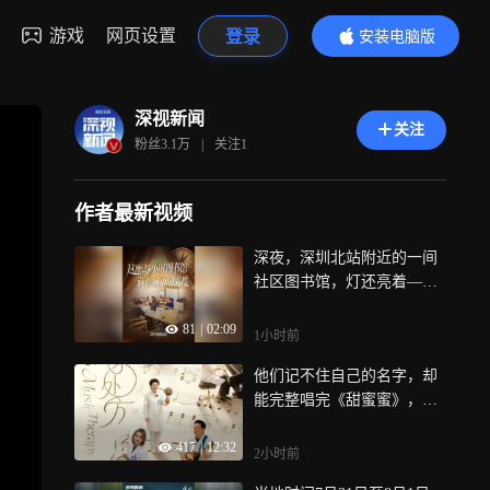
游戏
网页设置
登录
安装电脑版
内容更精彩
深视新闻
关注
粉丝
3.1万
|
关注
1
作者最新视频
深夜，深圳北站附近的一间
社区图书馆，灯还亮着——
有人看书，有人闭目养神，
81
|
02:09
对许多初到深圳的人来说，
1小时前
这里成为了他们短暂的停靠
他们记不住自己的名字，却
站
能完整唱完《甜蜜蜜》，化
疗时哭得最凶的阿姨，在音
417
|
12:32
乐课上第一次笑了，没有针
2小时前
剂，没有仪器，只有一把吉