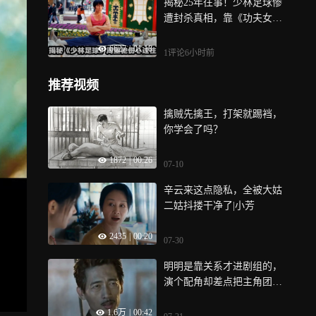
揭秘25年往事！少林足球惨
遭封杀真相，靠《功夫女
足》成功翻盘
6627
|
01:18
1评论
6小时前
推荐视频
擒贼先擒王，打架就踢裆，
你学会了吗？
1872
|
00:26
07-10
辛云来这点隐私，全被大姑
二姑抖搂干净了|小芳
2435
|
00:20
07-30
明明是靠关系才进剧组的，
演个配角却差点把主角团碾
压了！《破冰行动》
1.6万
|
00:42