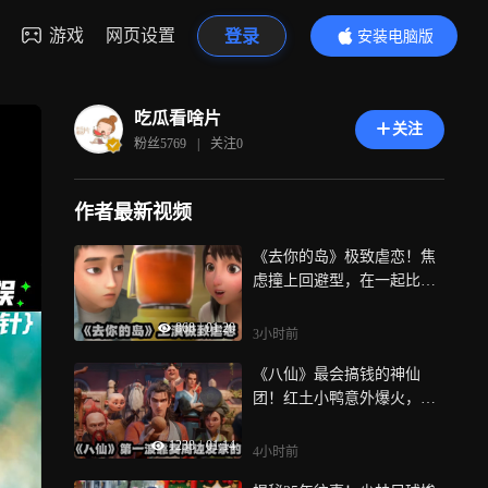
游戏
网页设置
登录
安装电脑版
内容更精彩
吃瓜看啥片
关注
粉丝
5769
|
关注
0
作者最新视频
《去你的岛》极致虐恋！焦
虑撞上回避型，在一起比分
手更辛苦！
868
|
01:20
3小时前
《八仙》最会搞钱的神仙
团！红土小鸭意外爆火，靠
周边赚到手软
1238
|
01:14
4小时前