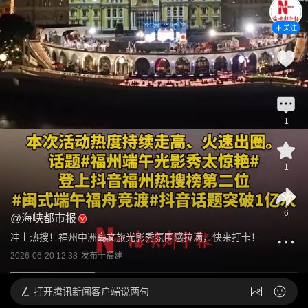
关注
2
1
1
6
@
海峡都市报
冲上热搜！福州中洲岛文旅光影秀氛围感拉满，快来打卡！
2026-06-20 12:38
发布于
福建
打开
腾讯新闻客户端说两句