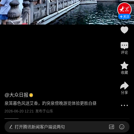
关注
评论
收藏
分享
@
大众日报
泉笼暮色风送艾香，趵突泉傍晚游览体验更胜白昼
2026-06-20 12:21
发布于
山东
打开
腾讯新闻客户端说两句