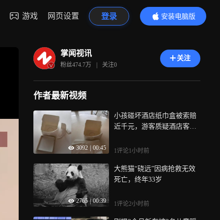
游戏
网页设置
登录
安装电脑版
内容更精彩
掌闻视讯
关注
粉丝
474.7万
|
关注
0
作者最新视频
小孩碰坏酒店纸巾盒被索赔
近千元，游客质疑酒店客房
物品超高标价，市监部门回
3092
|
00:45
应
1评论
1小时前
大熊猫“硗远”因病抢救无效
死亡，终年33岁
2765
|
00:39
1评论
2小时前