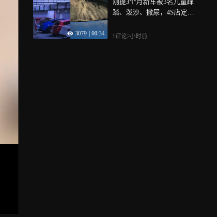
刚提3个月新车被3名儿童踩
踏、泼沙、撒尿，4S店定损
2.4万！家长：让她去起诉
3079
|
00:34
1评论
2小时前