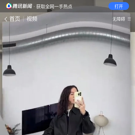
· 获取全网一手热点
打开
首页
视频
无障碍