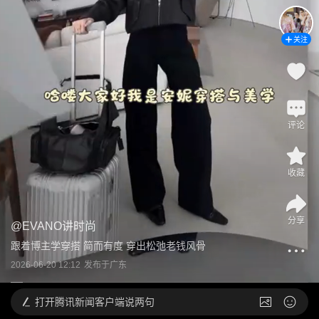
关注
评论
收藏
分享
@
EVANO讲时尚
跟着博主学穿搭 简而有度 穿出松弛老钱风骨
2026-06-20 12:12
发布于
广东
打开
腾讯新闻客户端说两句