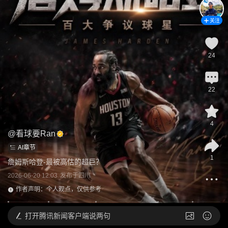
关注
24
22
4
@
看球要Ran
AI章节
1
詹姆斯哈登-最被高估的超巨？
2026-06-20 12:03
发布于
四川
作者声明：个人观点，仅供参考
打开
腾讯新闻客户端说两句