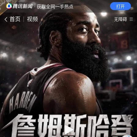
· 获取全网一手热点
打开
首页
视频
无障碍