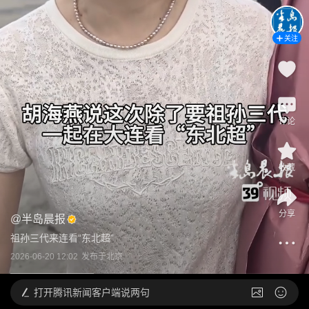
关注
评论
收藏
分享
@
半岛晨报
祖孙三代来连看“东北超”
2026-06-20 12:02
发布于
北京
打开
腾讯新闻客户端说两句