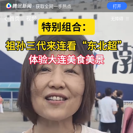
· 获取全网一手热点
打开
首页
视频
无障碍