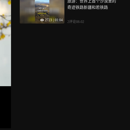
旅游：世界上首个沙漠里的
奇迹铁路新疆和若铁路
2723
|
01:04
2评论
08-02