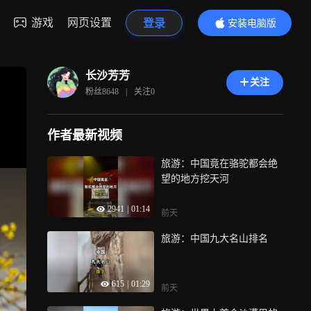
游戏
网页设置
登录
安装电脑版
内容更精彩
长沙芳芳
关注
粉丝
8648
|
关注
0
作者最新视频
旅游：中国竟在骆驼都会绝
望的地方挖天河
2941
|
01:14
前天
旅游：中国九大名山排名
615
|
01:29
前天