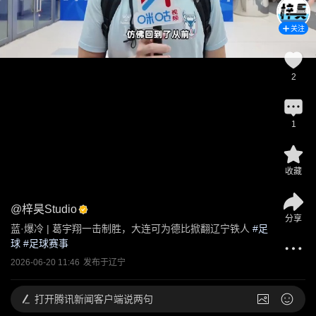
关注
2
1
收藏
@
梓昊Studio
分享
蓝·爆冷 | 葛宇翔一击制胜，大连可为德比掀翻辽宁铁人
 #
足
球
 #
足球赛事
2026-06-20 11:46
发布于
辽宁
打开
腾讯新闻客户端说两句