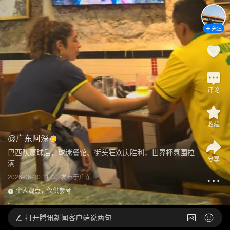
关注
评论
收藏
@
广东阿深
巴西队赢球后，球迷餐馆、街头狂欢庆胜利，世界杯氛围拉
分享
满
2026-06-20 11:40
发布于
广东
个人观点，仅供参考
打开
腾讯新闻客户端说两句