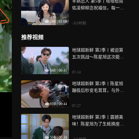
半熟恋人 第5季丨塔塔给周
佑凌柳柳念祝福信，每一段
都好真诚
246
|
01:08
-3小时前
推荐视频
地球超新鲜 第2季丨被迫第
五次挑战～陈星旭这次能否
成功？
668
|
00:41
07-14
地球超新鲜 第2季丨陈星旭
蹦极后秒变毛茸茸，与外国
工作人员对话超乖～
919
|
00:44
07-27
地球超新鲜 第2季丨震撼美
味！陈星旭为了生蚝换座，
怕吃太多壳摆不下
504
|
00:34