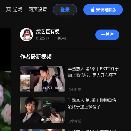
游戏
网页设置
登录
安装电脑版
内容更精彩
综艺巨有梗
关注
粉丝
5.7万
|
关注
0
作者最新视频
半熟恋人 第5季丨BKTT终于
加上微信啦，两人开心坏了
271
|
00:40
-3小时前
半熟恋人 第5季丨柳柳周佑
凌终于加上微信了
1010
|
00:31
-3小时前