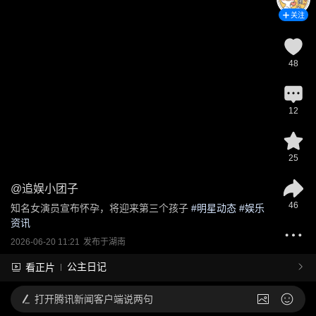
关注
48
12
25
@
追娱小团子
46
知名女演员宣布怀孕，将迎来第三个孩子
 #
明星动态
 #
娱乐
资讯
2026-06-20 11:21
发布于
湖南
公主日记
看正片
打开
腾讯新闻客户端说两句