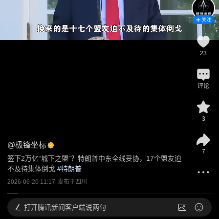
关注
23
评论
3
@
极锋坐标
7
签下2万亿“城下之盟”？特朗普中东全线妥协，17个盟友迫
不及待集体倒戈
 #
特朗普
2026-06-20 11:17
发布于
四川
打开
腾讯新闻客户端说两句