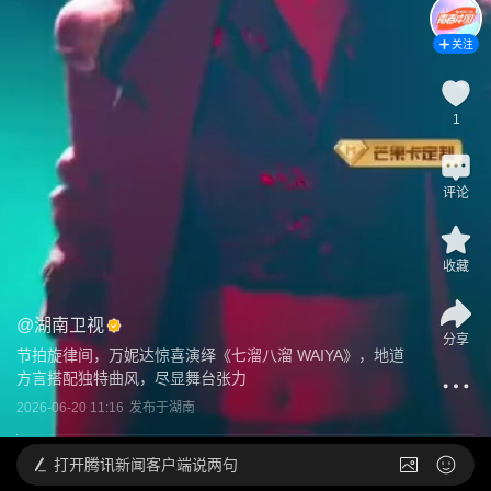
关注
1
评论
收藏
@
湖南卫视
分享
节拍旋律间，万妮达惊喜演绎《七溜八溜 WAIYA》，地道
方言搭配独特曲风，尽显舞台张力
2026-06-20 11:16
发布于
湖南
打开
腾讯新闻客户端说两句