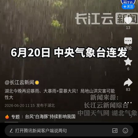
关注
13
评论
6
@
长江云新闻
83
湖北今晚再迎暴雨、大暴雨+雷暴大风！局地山洪灾害可能
性大
2026-06-20 11:15
发布于
湖北
台风“白海豚”持续影响我国
专题
打开
腾讯新闻客户端说两句