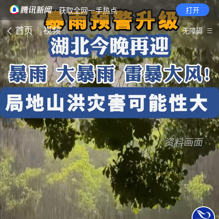
· 获取全网一手热点
打开
首页
视频
无障碍