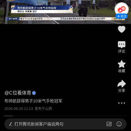
关注
评论
收藏
分享
@
C位看体育
布帅航获得男子10米气手枪冠军
2026-06-20 11:13
发布于
山西
打开
腾讯新闻客户端说两句