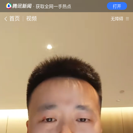
· 获取全网一手热点
打开
首页
视频
无障碍