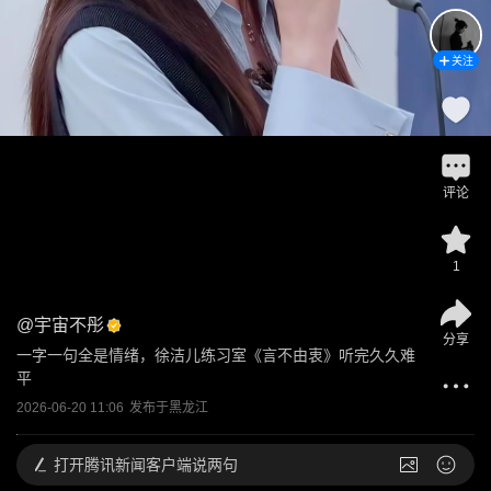
关注
评论
1
@
宇宙不彤
分享
一字一句全是情绪，徐洁儿练习室《言不由衷》听完久久难
平
2026-06-20 11:06
发布于
黑龙江
打开
腾讯新闻客户端说两句