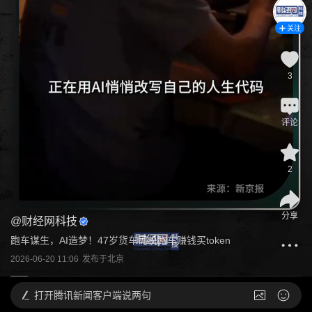
关注
3
评论
2
分享
@
财经网科技
跑车谋生，AI造梦！47岁货车司机跑车赚钱买token
2026-06-20 11:06
发布于
北京
打开
腾讯新闻客户端说两句