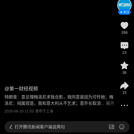
关注
266
23
36
@
第一财经视频
15
特朗普：意总理梅洛尼求我合影，我同意是因为可怜她；梅
洛尼：纯属捏造，我和意大利从不乞求；意外长取消...
展开
2026-06-20 11:03
发布于
上海
打开
腾讯新闻客户端说两句