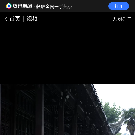
· 获取全网一手热点
打开
首页
视频
无障碍