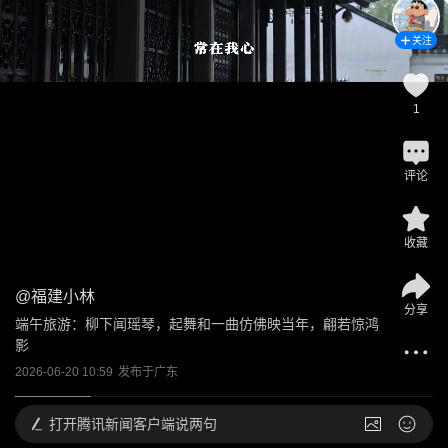
关注
1
评论
收藏
@
福建小林
分享
端午旅游：柳下闻瑶琴，起舞和一曲仿佛映当年，翩若惊鸿
影
2026-06-20 10:59
发布于
广东
打开
腾讯新闻客户端说两句