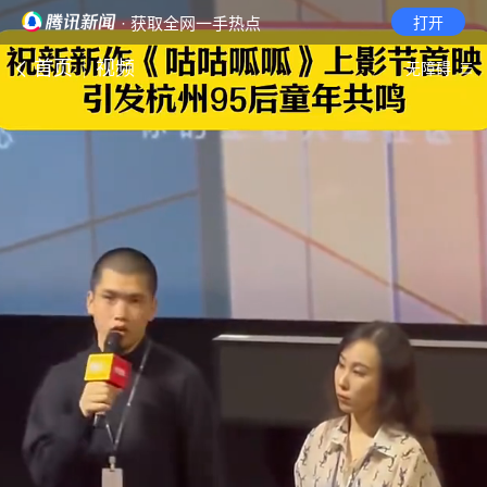
· 获取全网一手热点
打开
首页
视频
无障碍