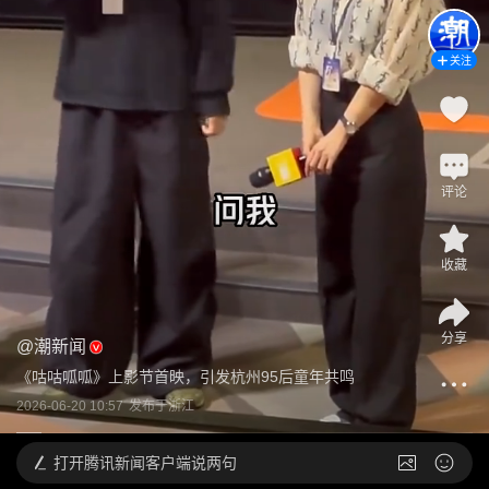
关注
评论
收藏
分享
@
潮新闻
《咕咕呱呱》上影节首映，引发杭州95后童年共鸣
2026-06-20 10:57
发布于
浙江
打开
腾讯新闻客户端说两句