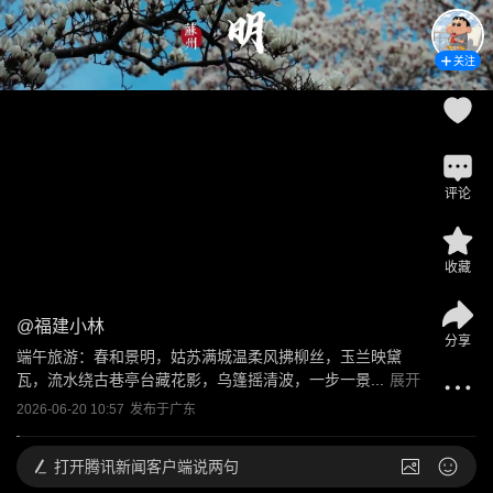
关注
评论
收藏
@
福建小林
分享
端午旅游：春和景明，姑苏满城温柔风拂柳丝，玉兰映黛
瓦，流水绕古巷亭台藏花影，乌篷摇清波，一步一景...
展开
2026-06-20 10:57
发布于
广东
打开
腾讯新闻客户端说两句