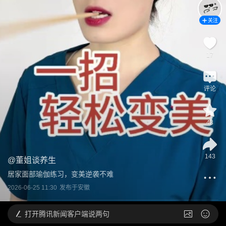
关注
17
评论
43
143
@
董姐谈养生
居家面部瑜伽练习，变美逆袭不难
2026-06-25 11:30
发布于
安徽
打开
腾讯新闻客户端说两句