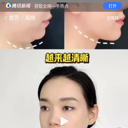
· 获取全网一手热点
打开
首页
视频
无障碍