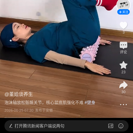
关注
3
评论
23
30
@
董姐谈养生
泡沫轴放松骶髂关节，核心盆底肌强化不难
 #
健身
2026-06-25 07:30
发布于
安徽
打开
腾讯新闻客户端说两句