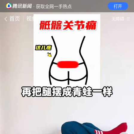
· 获取全网一手热点
打开
首页
视频
无障碍