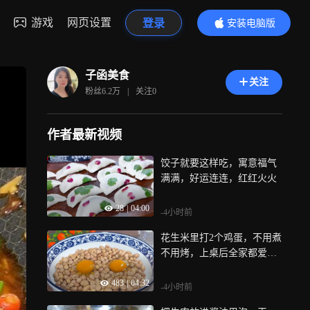
游戏
网页设置
登录
安装电脑版
内容更精彩
子函美食
关注
粉丝
6.2万
|
关注
0
作者最新视频
饺子就要这样吃，寓意福气
满满，好运连连，红红火火
28
|
04:00
-4小时前
花生米里打2个鸡蛋，不用煮
不用烤，上桌后全家都爱
吃，太解馋了
483
|
04:32
-4小时前