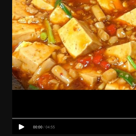
00:00
/
04:55