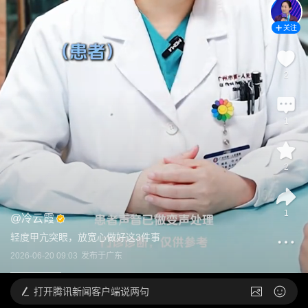
关注
2
1
2
1
@
冷云霞
轻度甲亢突眼，放宽心做好这3件事
2026-06-20 09:03
发布于
广东
打开
腾讯新闻客户端说两句