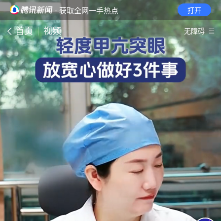
· 获取全网一手热点
打开
首页
视频
无障碍